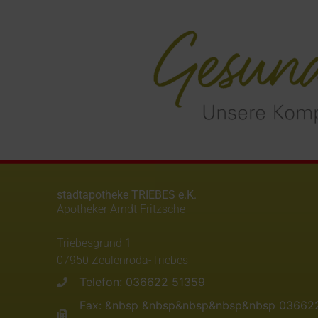
stadtapotheke TRIEBES e.K.
Apotheker Arndt Fritzsche
Triebesgrund 1
07950 Zeulenroda-Triebes
Telefon: 036622 51359
Fax: &nbsp &nbsp&nbsp&nbsp&nbsp 03662